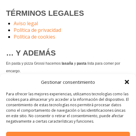
TÉRMINOS LEGALES
Aviso legal
Política de privacidad
Política de cookies
… Y ADEMÁS
En pasta y pizza Grossi hacemos
lasaña
y
pasta
lista para comer por
encargo.
Gestionar consentimiento
También hacemos masa de
pizza integral
.
Para ofrecer las mejores experiencias, utilizamos tecnologías como las
Nuestro
tiramisú
es un permanente.
cookies para almacenar y/o acceder a la información del dispositivo. El
consentimiento de estas tecnologías nos permitirá procesar datos
como el comportamiento de navegación o las identificaciones únicas
Pedir comida Just eat
en este sitio. No consentir o retirar el consentimiento, puede afectar
negativamente a ciertas características y funciones.
Dirección: