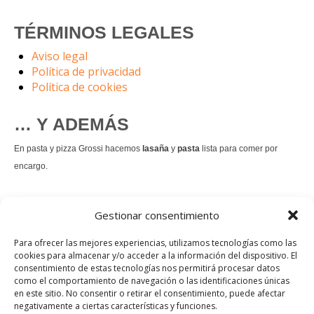
TÉRMINOS LEGALES
Aviso legal
Política de privacidad
Política de cookies
… Y ADEMÁS
En pasta y pizza Grossi hacemos
lasaña
y
pasta
lista para comer por
encargo.
También hacemos masa de
pizza integral
.
Gestionar consentimiento
Nuestro
tiramisú
es un permanente.
Para ofrecer las mejores experiencias, utilizamos tecnologías como las
cookies para almacenar y/o acceder a la información del dispositivo. El
consentimiento de estas tecnologías nos permitirá procesar datos
Pedir comida Just eat
como el comportamiento de navegación o las identificaciones únicas
en este sitio. No consentir o retirar el consentimiento, puede afectar
Instagram
Facebook
TikTok
negativamente a ciertas características y funciones.