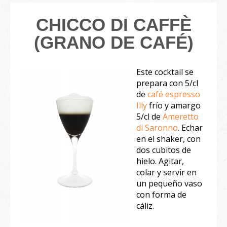
CHICCO DI CAFFÈ
(GRANO DE CAFÉ)
Este cocktail se
prepara con 5/cl
de
café espresso
Illy
frío y amargo
5/cl de
Ameretto
di Saronno
. Echar
en el shaker, con
dos cubitos de
hielo. Agitar,
colar y servir en
un pequeño vaso
con forma de
cáliz.