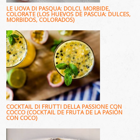
LE UOVA DI PASQUA: DOLCI, MORBIDE,
COLORATE (LOS HUEVOS DE PASCUA: DULCES,
MORBIDOS, COLORADOS)
COCKTAIL DI FRUTTI DELLA PASSIONE CON
COCCO (COCKTAIL DE FRUTA DE LA PASIÓN
CON COCO)