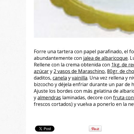
Forre una tartera con papel parafinado, el f
abundantemente con
jalea de albaricoque
. 
Rellene con la crema obtenida con
1kg. de r
azúcar
y
2 vasos de Maraschino
,
80gr. de ch
daditos,
canela
y
vainilla
. Una vez rellena y n
bizcocho y déjela enfriar durante un par de 
Ajuste los bordes con más gelatina de albari
y
almendras
laminadas, decore con
fruta con
frescos cortados) y vuelva a ponerlo en la ne