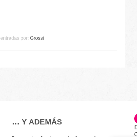
entradas por:
Grossi
… Y ADEMÁS
D
C