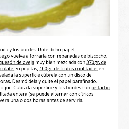
ondo y los bordes. Unte dicho papel
Luego vuelva a forrarla con rebanadas de
bizcocho
.
equesón de oveja
muy bien mezclada con
370gr. de
ocolate
en pepitas,
100gr. de frutos confitados
en
ivelada la superficie cúbrela con un disco de
horas. Desmóldela y quite el papel parafinado.
coque. Cubra la superficie y los bordes con
pistacho
fitada entera
(se puede alternar con cítricos
vera una o dos horas antes de servirla.