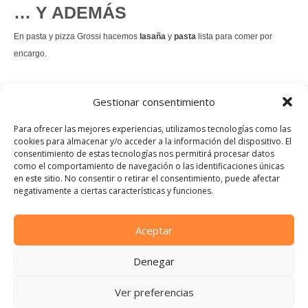
… Y ADEMÁS
En pasta y pizza Grossi hacemos
lasaña
y
pasta
lista para comer por
encargo.
También hacemos masa de
pizza integral
.
Gestionar consentimiento
Nuestro
tiramisú
es un permanente.
Para ofrecer las mejores experiencias, utilizamos tecnologías como las
cookies para almacenar y/o acceder a la información del dispositivo. El
consentimiento de estas tecnologías nos permitirá procesar datos
Pedir comida Just eat
como el comportamiento de navegación o las identificaciones únicas
en este sitio. No consentir o retirar el consentimiento, puede afectar
Instagram
Facebook
TikTok
negativamente a ciertas características y funciones.
Dirección:
Calle Manuel Allende, 12, 48010 Bilbao, Vizcaya
Aceptar
Teléfono:
Denegar
944 21 46 97
E-mail:
Ver preferencias
info@pastaypizzagrossi.com