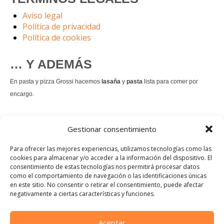
Aviso legal
Política de privacidad
Política de cookies
… Y ADEMÁS
En pasta y pizza Grossi hacemos
lasaña
y
pasta
lista para comer por
encargo.
También hacemos masa de
pizza integral
.
Gestionar consentimiento
Nuestro
tiramisú
es un permanente.
Para ofrecer las mejores experiencias, utilizamos tecnologías como las
cookies para almacenar y/o acceder a la información del dispositivo. El
consentimiento de estas tecnologías nos permitirá procesar datos
Pedir comida Just eat
como el comportamiento de navegación o las identificaciones únicas
en este sitio. No consentir o retirar el consentimiento, puede afectar
Instagram
Facebook
TikTok
negativamente a ciertas características y funciones.
Dirección:
Calle Manuel Allende, 12, 48010 Bilbao, Vizcaya
Aceptar