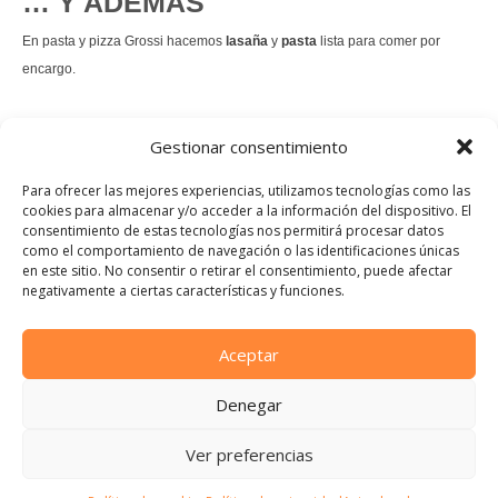
… Y ADEMÁS
En pasta y pizza Grossi hacemos
lasaña
y
pasta
lista para comer por
encargo.
También hacemos masa de
pizza integral
.
Gestionar consentimiento
Nuestro
tiramisú
es un permanente.
Para ofrecer las mejores experiencias, utilizamos tecnologías como las
cookies para almacenar y/o acceder a la información del dispositivo. El
consentimiento de estas tecnologías nos permitirá procesar datos
Pedir comida Just eat
como el comportamiento de navegación o las identificaciones únicas
en este sitio. No consentir o retirar el consentimiento, puede afectar
Instagram
Facebook
TikTok
negativamente a ciertas características y funciones.
Dirección:
Calle Manuel Allende, 12, 48010 Bilbao, Vizcaya
Aceptar
Teléfono:
Denegar
944 21 46 97
E-mail:
Ver preferencias
info@pastaypizzagrossi.com