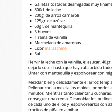
Galletas tostadas desmigadas muy finam
800cl. de leche
200g. de arroz carnaroli
125gr. de azúcar
60gr. de mantequilla
5 huevos
1 rama de vainilla
Mermelada de amarenas
Licor
maraschino
Sal
Hervir la leche con la vainilla, el azúcar, 40g
dejarlo cocer hasta que haya absorbido todo el 
Untar con mantequilla y espolvorear con mig
Mezclar bien y delicadamente el arroz templa
Rellenar con la mezcla los moldes, ponerlos 
minutos. Mientras tanto calentar 3 cuchara
conseguir una crema. Desmoldar los pudines,
de cada uno de ellos y espolvorearlos con a
trocitos de piña en almíbar