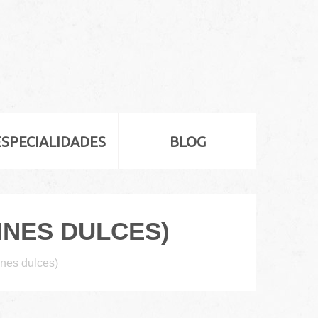
ESPECIALIDADES
BLOG
INES DULCES)
ines dulces)