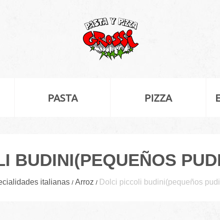
PASTA
PIZZA
LI BUDINI(PEQUEÑOS PUD
cialidades italianas
Arroz
Dolci piccoli budini(pequeños pud