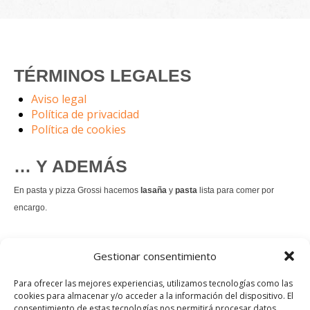
TÉRMINOS LEGALES
Aviso legal
Política de privacidad
Política de cookies
… Y ADEMÁS
En pasta y pizza Grossi hacemos
lasaña
y
pasta
lista para comer por
encargo.
También hacemos masa de
pizza integral
.
Gestionar consentimiento
Nuestro
tiramisú
es un permanente.
Para ofrecer las mejores experiencias, utilizamos tecnologías como las
cookies para almacenar y/o acceder a la información del dispositivo. El
consentimiento de estas tecnologías nos permitirá procesar datos