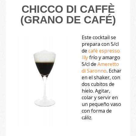
CHICCO DI CAFFÈ
(GRANO DE CAFÉ)
Este cocktail se
prepara con 5/cl
de
café espresso
Illy
frío y amargo
5/cl de
Ameretto
di Saronno
. Echar
en el shaker, con
dos cubitos de
hielo. Agitar,
colar y servir en
un pequeño vaso
con forma de
cáliz.