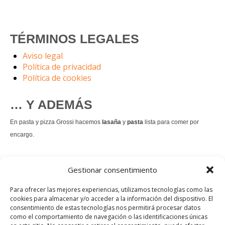
TÉRMINOS LEGALES
Aviso legal
Política de privacidad
Política de cookies
… Y ADEMÁS
En pasta y pizza Grossi hacemos
lasaña
y
pasta
lista para comer por
encargo.
También hacemos masa de
pizza integral
.
Gestionar consentimiento
Nuestro
tiramisú
es un permanente.
Para ofrecer las mejores experiencias, utilizamos tecnologías como las
cookies para almacenar y/o acceder a la información del dispositivo. El
consentimiento de estas tecnologías nos permitirá procesar datos
Pedir comida Just eat
como el comportamiento de navegación o las identificaciones únicas