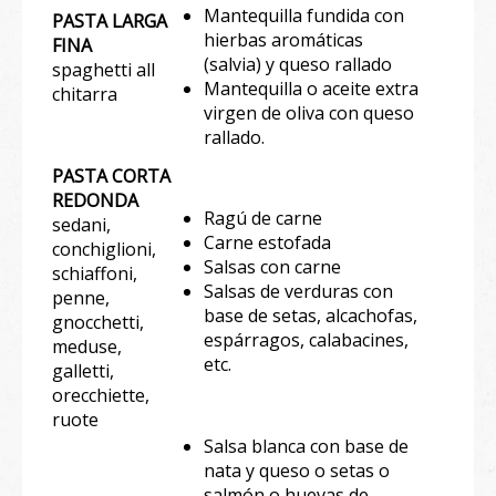
Mantequilla fundida con
PASTA LARGA
hierbas aromáticas
FINA
(salvia) y queso rallado
spaghetti all
Mantequilla o aceite extra
chitarra
virgen de oliva con queso
rallado.
PASTA CORTA
REDONDA
Ragú de carne
sedani,
Carne estofada
conchiglioni,
Salsas con carne
schiaffoni,
Salsas de verduras con
penne,
base de setas, alcachofas,
gnocchetti,
espárragos, calabacines,
meduse,
etc.
galletti,
orecchiette,
ruote
Salsa blanca con base de
nata y queso o setas o
salmón o huevas de