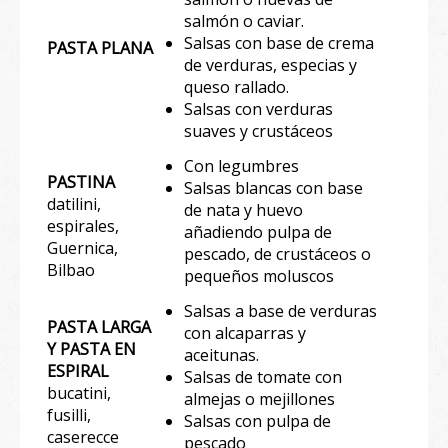
salmón o caviar.
Salsas con base de crema
PASTA PLANA
de verduras, especias y
queso rallado.
Salsas con verduras
suaves y crustáceos
Con legumbres
PASTINA
Salsas blancas con base
datilini,
de nata y huevo
espirales,
añadiendo pulpa de
Guernica,
pescado, de crustáceos o
Bilbao
pequeños moluscos
Salsas a base de verduras
PASTA LARGA
con alcaparras y
Y PASTA EN
aceitunas.
ESPIRAL
Salsas de tomate con
bucatini,
almejas o mejillones
fusilli,
Salsas con pulpa de
caserecce
pescado