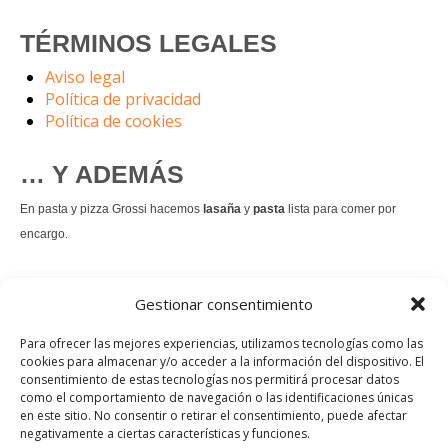
TÉRMINOS LEGALES
Aviso legal
Política de privacidad
Política de cookies
… Y ADEMÁS
En pasta y pizza Grossi hacemos
lasaña
y
pasta
lista para comer por
encargo.
También hacemos masa de
pizza integral
.
Gestionar consentimiento
Nuestro
tiramisú
es un permanente.
Para ofrecer las mejores experiencias, utilizamos tecnologías como las
cookies para almacenar y/o acceder a la información del dispositivo. El
consentimiento de estas tecnologías nos permitirá procesar datos
Pedir comida Just eat
como el comportamiento de navegación o las identificaciones únicas
en este sitio. No consentir o retirar el consentimiento, puede afectar
Instagram
Facebook
TikTok
negativamente a ciertas características y funciones.