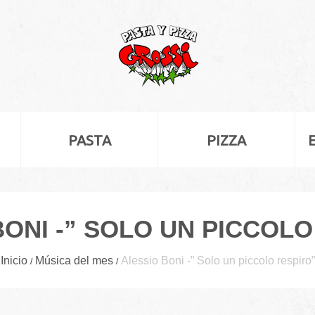
PASTA
PIZZA
BONI -” SOLO UN PICCOLO
Inicio
Música del mes
Alessio Boni -” Solo un piccolo respiro”