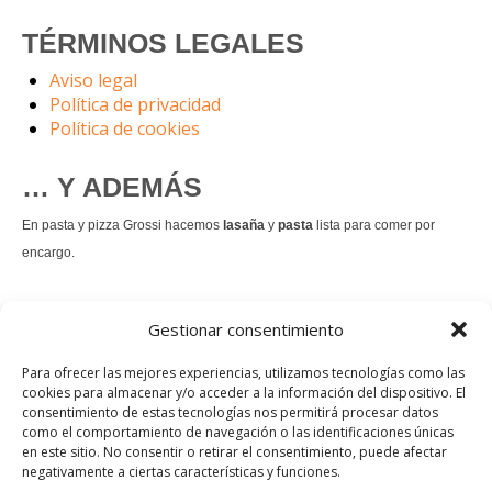
TÉRMINOS LEGALES
Aviso legal
Política de privacidad
Política de cookies
… Y ADEMÁS
En pasta y pizza Grossi hacemos
lasaña
y
pasta
lista para comer por
encargo.
También hacemos masa de
pizza integral
.
Gestionar consentimiento
Nuestro
tiramisú
es un permanente.
Para ofrecer las mejores experiencias, utilizamos tecnologías como las
cookies para almacenar y/o acceder a la información del dispositivo. El
consentimiento de estas tecnologías nos permitirá procesar datos
Pedir comida Just eat
como el comportamiento de navegación o las identificaciones únicas
en este sitio. No consentir o retirar el consentimiento, puede afectar
Instagram
Facebook
TikTok
negativamente a ciertas características y funciones.