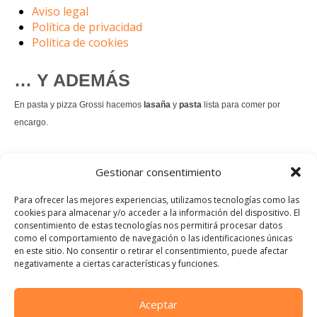
Aviso legal
Política de privacidad
Política de cookies
… Y ADEMÁS
En pasta y pizza Grossi hacemos
lasaña
y
pasta
lista para comer por
encargo.
También hacemos masa de
pizza integral
.
Gestionar consentimiento
Nuestro
tiramisú
es un permanente.
Para ofrecer las mejores experiencias, utilizamos tecnologías como las
cookies para almacenar y/o acceder a la información del dispositivo. El
consentimiento de estas tecnologías nos permitirá procesar datos
Pedir comida Just eat
como el comportamiento de navegación o las identificaciones únicas
en este sitio. No consentir o retirar el consentimiento, puede afectar
Instagram
Facebook
TikTok
negativamente a ciertas características y funciones.
Dirección:
Calle Manuel Allende, 12, 48010 Bilbao, Vizcaya
Aceptar