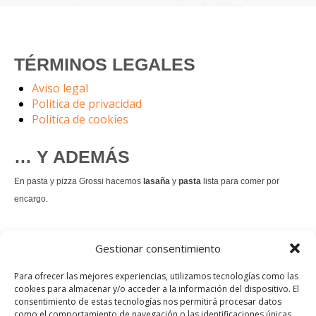
TÉRMINOS LEGALES
Aviso legal
Política de privacidad
Política de cookies
… Y ADEMÁS
En pasta y pizza Grossi hacemos
lasaña
y
pasta
lista para comer por
encargo.
También hacemos masa de
pizza integral
.
Gestionar consentimiento
Nuestro
tiramisú
es un permanente.
Para ofrecer las mejores experiencias, utilizamos tecnologías como las
cookies para almacenar y/o acceder a la información del dispositivo. El
consentimiento de estas tecnologías nos permitirá procesar datos
Pedir comida Just eat
como el comportamiento de navegación o las identificaciones únicas