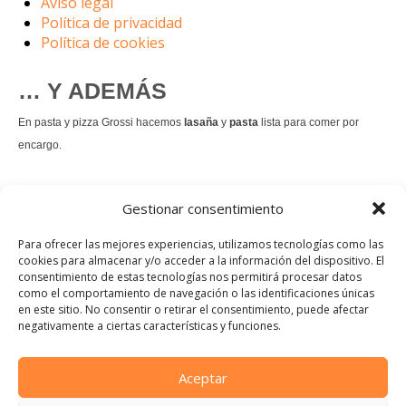
Aviso legal
Política de privacidad
Política de cookies
… Y ADEMÁS
En pasta y pizza Grossi hacemos
lasaña
y
pasta
lista para comer por
encargo.
También hacemos masa de
pizza integral
.
Gestionar consentimiento
Nuestro
tiramisú
es un permanente.
Para ofrecer las mejores experiencias, utilizamos tecnologías como las
cookies para almacenar y/o acceder a la información del dispositivo. El
consentimiento de estas tecnologías nos permitirá procesar datos
Pedir comida Just eat
como el comportamiento de navegación o las identificaciones únicas
en este sitio. No consentir o retirar el consentimiento, puede afectar
Instagram
Facebook
TikTok
negativamente a ciertas características y funciones.
Dirección:
Calle Manuel Allende, 12, 48010 Bilbao, Vizcaya
Aceptar
Teléfono: