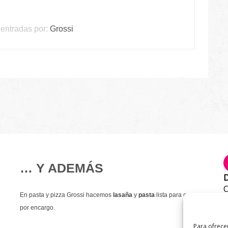
entradas por:
Grossi
… Y ADEMÁS
D
C
En pasta y pizza Grossi hacemos
lasaña
y
pasta
lista para comer
T
por encargo.
9
Para ofrece