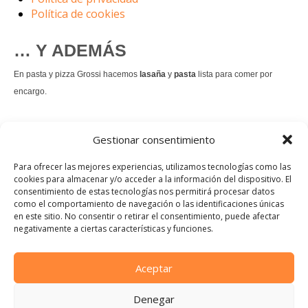
Política de cookies
… Y ADEMÁS
En pasta y pizza Grossi hacemos
lasaña
y
pasta
lista para comer por
encargo.
También hacemos masa de
pizza integral
.
Gestionar consentimiento
Nuestro
tiramisú
es un permanente.
Para ofrecer las mejores experiencias, utilizamos tecnologías como las
cookies para almacenar y/o acceder a la información del dispositivo. El
consentimiento de estas tecnologías nos permitirá procesar datos
Pedir comida Just eat
como el comportamiento de navegación o las identificaciones únicas
en este sitio. No consentir o retirar el consentimiento, puede afectar
Instagram
Facebook
TikTok
negativamente a ciertas características y funciones.
Dirección:
Calle Manuel Allende, 12, 48010 Bilbao, Vizcaya
Aceptar
Teléfono:
Denegar
944 21 46 97