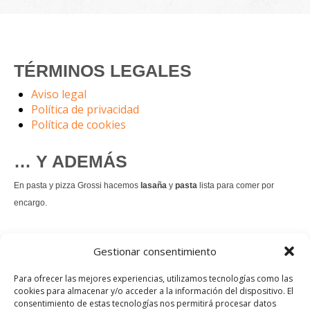
TÉRMINOS LEGALES
Aviso legal
Política de privacidad
Política de cookies
… Y ADEMÁS
En pasta y pizza Grossi hacemos
lasaña
y
pasta
lista para comer por
encargo.
También hacemos masa de
pizza integral
.
Gestionar consentimiento
Nuestro
tiramisú
es un permanente.
Para ofrecer las mejores experiencias, utilizamos tecnologías como las
cookies para almacenar y/o acceder a la información del dispositivo. El
consentimiento de estas tecnologías nos permitirá procesar datos