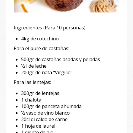
Ingredientes (Para 10 personas):
4kg de cotechino
Para el puré de castañas:
500gr de castañas asadas y peladas
½ l de leche
200gr de nata "Virgilio"
Para las lentejas:
300gr de lentejas
1 chalota
100gr de panceta ahumada
½ vaso de vino blanco
20cl di caldo de carne
1 hoja de laurel
1 diente de ajo