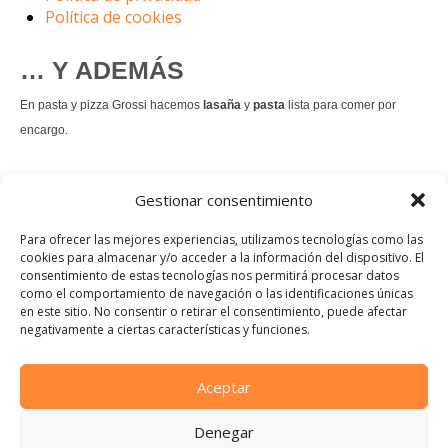
Política de cookies
… Y ADEMÁS
En pasta y pizza Grossi hacemos
lasaña
y
pasta
lista para comer por
encargo.
También hacemos masa de
pizza integral
.
Gestionar consentimiento
Nuestro
tiramisú
es un permanente.
Para ofrecer las mejores experiencias, utilizamos tecnologías como las
cookies para almacenar y/o acceder a la información del dispositivo. El
consentimiento de estas tecnologías nos permitirá procesar datos
Pedir comida Just eat
como el comportamiento de navegación o las identificaciones únicas
en este sitio. No consentir o retirar el consentimiento, puede afectar
Instagram
Facebook
TikTok
negativamente a ciertas características y funciones.
Dirección:
Calle Manuel Allende, 12, 48010 Bilbao, Vizcaya
Aceptar
Teléfono:
Denegar
944 21 46 97