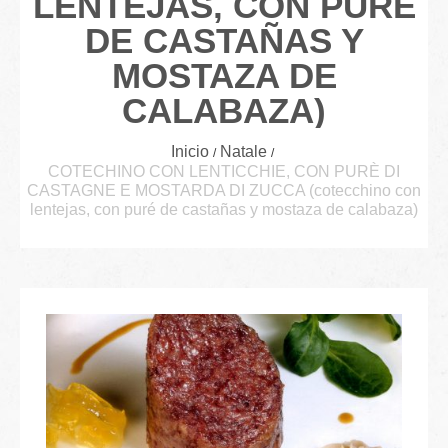
LENTEJAS, CON PURÉ
DE CASTAÑAS Y
MOSTAZA DE
CALABAZA)
Inicio
Natale
COTECHINO CON LENTICCHIE, CON PURÈ DI
CASTAGNE E MOSTARDA DI ZUCCA (cotecchino con
lentejas, con puré de castañas y mostaza de calabaza)