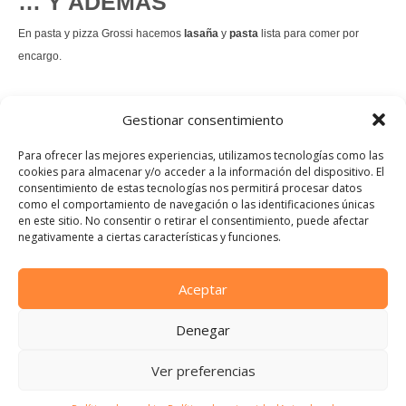
… Y ADEMÁS
En pasta y pizza Grossi hacemos
lasaña
y
pasta
lista para comer por
encargo.
También hacemos masa de
pizza integral
.
Gestionar consentimiento
Nuestro
tiramisú
es un permanente.
Para ofrecer las mejores experiencias, utilizamos tecnologías como las
cookies para almacenar y/o acceder a la información del dispositivo. El
consentimiento de estas tecnologías nos permitirá procesar datos
Pedir comida Just eat
como el comportamiento de navegación o las identificaciones únicas
en este sitio. No consentir o retirar el consentimiento, puede afectar
Instagram
Facebook
TikTok
negativamente a ciertas características y funciones.
Dirección:
Calle Manuel Allende, 12, 48010 Bilbao, Vizcaya
Aceptar
Teléfono:
Denegar
944 21 46 97
E-mail:
Ver preferencias
info@pastaypizzagrossi.com