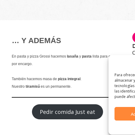
… Y ADEMÁS
D
C
En pasta y pizza Grossi hacemos
lasaña
y
pasta
lista para comer
T
por encargo.
9
Para ofrece
E
También hacemos masa de
pizza integral
.
almacenar y
i
tecnologías
Nuestro
tiramisú
es un permanente.
las identifi
puede afecta
Pedir comida Just eat
A