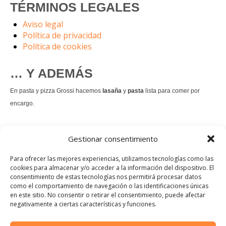
TÉRMINOS LEGALES
Aviso legal
Política de privacidad
Política de cookies
… Y ADEMÁS
En pasta y pizza Grossi hacemos
lasaña
y
pasta
lista para comer por
encargo.
También hacemos masa de
pizza integral
.
Gestionar consentimiento
Nuestro
tiramisú
es un permanente.
Para ofrecer las mejores experiencias, utilizamos tecnologías como las
cookies para almacenar y/o acceder a la información del dispositivo. El
consentimiento de estas tecnologías nos permitirá procesar datos
Pedir comida Just eat
como el comportamiento de navegación o las identificaciones únicas
en este sitio. No consentir o retirar el consentimiento, puede afectar
Instagram
Facebook
TikTok
negativamente a ciertas características y funciones.
Dirección: