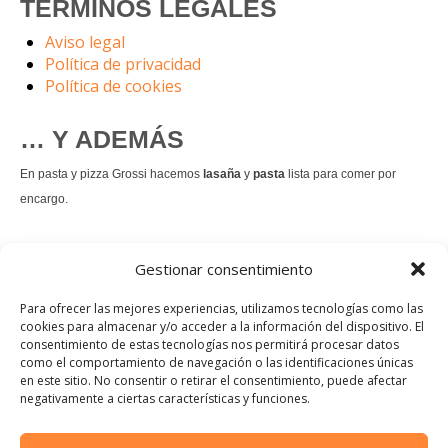
TÉRMINOS LEGALES
Aviso legal
Política de privacidad
Política de cookies
… Y ADEMÁS
En pasta y pizza Grossi hacemos
lasaña
y
pasta
lista para comer por
encargo.
También hacemos masa de
pizza integral
.
Gestionar consentimiento
Nuestro
tiramisú
es un permanente.
Para ofrecer las mejores experiencias, utilizamos tecnologías como las
cookies para almacenar y/o acceder a la información del dispositivo. El
consentimiento de estas tecnologías nos permitirá procesar datos
Pedir comida Just eat
como el comportamiento de navegación o las identificaciones únicas
en este sitio. No consentir o retirar el consentimiento, puede afectar
Instagram
Facebook
TikTok
negativamente a ciertas características y funciones.
Dirección: