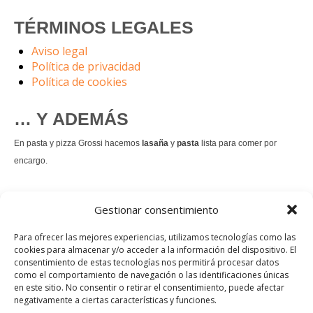
TÉRMINOS LEGALES
Aviso legal
Política de privacidad
Política de cookies
… Y ADEMÁS
En pasta y pizza Grossi hacemos
lasaña
y
pasta
lista para comer por
encargo.
También hacemos masa de
pizza integral
.
Gestionar consentimiento
Nuestro
tiramisú
es un permanente.
Para ofrecer las mejores experiencias, utilizamos tecnologías como las
cookies para almacenar y/o acceder a la información del dispositivo. El
consentimiento de estas tecnologías nos permitirá procesar datos
Pedir comida Just eat
como el comportamiento de navegación o las identificaciones únicas
en este sitio. No consentir o retirar el consentimiento, puede afectar
Instagram
Facebook
TikTok
negativamente a ciertas características y funciones.