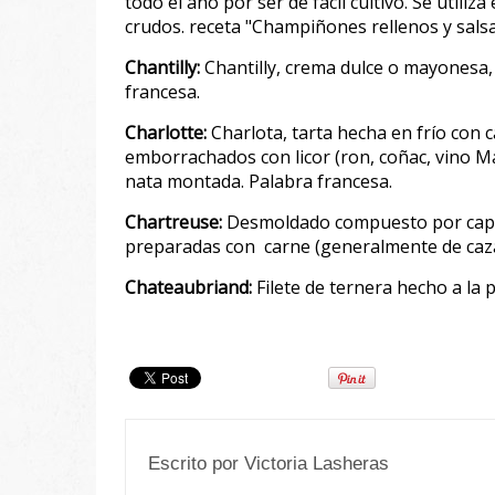
todo el año por ser de fácil cultivo. Se util
crudos. receta "Champiñones rellenos y sals
Chantilly:
Chantilly, crema dulce o mayonesa
francesa.
Charlotte:
Charlota, tarta hecha en frío con c
emborrachados con licor (ron, coñac, vino Mar
nata montada. Palabra francesa.
Chartreuse:
Desmoldado compuesto por capas
preparadas con carne (generalmente de caza
Chateaubriand:
Filete de ternera hecho a la 
Escrito por
Victoria Lasheras