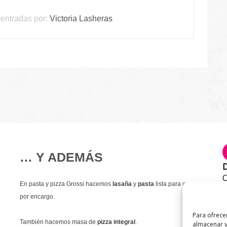
entradas por:
Victoria Lasheras
… Y ADEMÁS
D
C
En pasta y pizza Grossi hacemos
lasaña
y
pasta
lista para comer
T
por encargo.
9
Para ofrece
E
También hacemos masa de
pizza integral
.
almacenar y