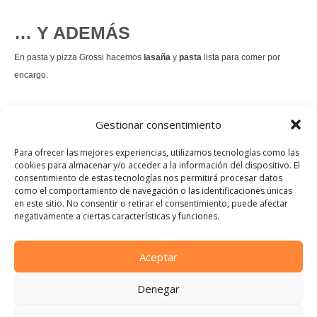
… Y ADEMÁS
En pasta y pizza Grossi hacemos
lasaña
y
pasta
lista para comer por
encargo.
También hacemos masa de
pizza integral
.
Gestionar consentimiento
Nuestro
tiramisú
es un permanente.
Para ofrecer las mejores experiencias, utilizamos tecnologías como las
cookies para almacenar y/o acceder a la información del dispositivo. El
consentimiento de estas tecnologías nos permitirá procesar datos
Pedir comida Just eat
como el comportamiento de navegación o las identificaciones únicas
en este sitio. No consentir o retirar el consentimiento, puede afectar
Instagram
Facebook
TikTok
negativamente a ciertas características y funciones.
Dirección:
Calle Manuel Allende, 12, 48010 Bilbao, Vizcaya
Aceptar
Teléfono:
Denegar
944 21 46 97
E-mail: