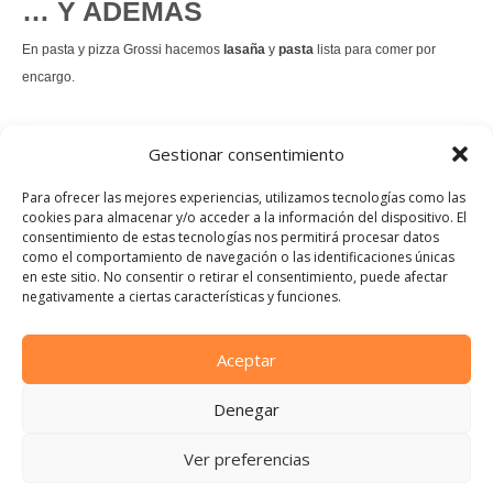
… Y ADEMÁS
En pasta y pizza Grossi hacemos
lasaña
y
pasta
lista para comer por
encargo.
También hacemos masa de
pizza integral
.
Gestionar consentimiento
Nuestro
tiramisú
es un permanente.
Para ofrecer las mejores experiencias, utilizamos tecnologías como las
cookies para almacenar y/o acceder a la información del dispositivo. El
consentimiento de estas tecnologías nos permitirá procesar datos
Pedir comida Just eat
como el comportamiento de navegación o las identificaciones únicas
en este sitio. No consentir o retirar el consentimiento, puede afectar
Instagram
Facebook
TikTok
negativamente a ciertas características y funciones.
Dirección:
Calle Manuel Allende, 12, 48010 Bilbao, Vizcaya
Aceptar
Teléfono:
Denegar
944 21 46 97
E-mail:
Ver preferencias
info@pastaypizzagrossi.com