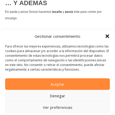
… Y ADEMÁS
En pasta y pizza Grossi hacemos
lasaña
y
pasta
lista para comer por
encargo.
También hacemos masa de
pizza integral
.
Gestionar consentimiento
Nuestro
tiramisú
es un permanente.
Para ofrecer las mejores experiencias, utilizamos tecnologías como las
cookies para almacenar y/o acceder a la información del dispositivo. El
consentimiento de estas tecnologías nos permitirá procesar datos
Pedir comida Just eat
como el comportamiento de navegación o las identificaciones únicas
en este sitio. No consentir o retirar el consentimiento, puede afectar
Instagram
Facebook
TikTok
negativamente a ciertas características y funciones.
Dirección:
Calle Manuel Allende, 12, 48010 Bilbao, Vizcaya
Aceptar
Teléfono:
Denegar
944 21 46 97
E-mail:
Ver preferencias
info@pastaypizzagrossi.com