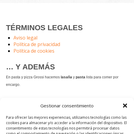
TÉRMINOS LEGALES
Aviso legal
Política de privacidad
Política de cookies
… Y ADEMÁS
En pasta y pizza Grossi hacemos
lasaña
y
pasta
lista para comer por
encargo.
También hacemos masa de
pizza integral
.
Gestionar consentimiento
Nuestro
tiramisú
es un permanente.
Para ofrecer las mejores experiencias, utilizamos tecnologías como las
cookies para almacenar y/o acceder a la información del dispositivo. El
consentimiento de estas tecnologías nos permitirá procesar datos
Pedir comida Just eat
como el comportamiento de navegación o las identificaciones únicas