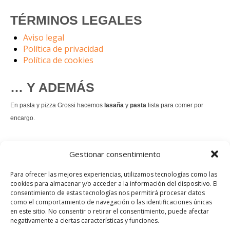
TÉRMINOS LEGALES
Aviso legal
Política de privacidad
Política de cookies
… Y ADEMÁS
En pasta y pizza Grossi hacemos
lasaña
y
pasta
lista para comer por
encargo.
También hacemos masa de
pizza integral
.
Gestionar consentimiento
Nuestro
tiramisú
es un permanente.
Para ofrecer las mejores experiencias, utilizamos tecnologías como las
cookies para almacenar y/o acceder a la información del dispositivo. El
consentimiento de estas tecnologías nos permitirá procesar datos
Pedir comida Just eat
como el comportamiento de navegación o las identificaciones únicas
en este sitio. No consentir o retirar el consentimiento, puede afectar
Instagram
Facebook
TikTok
negativamente a ciertas características y funciones.