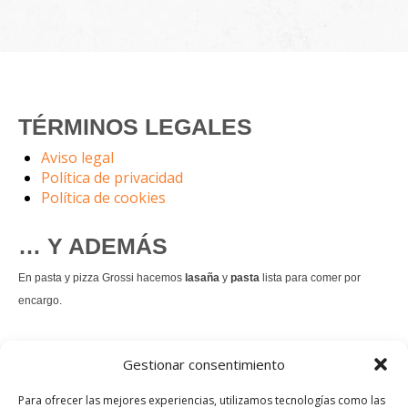
TÉRMINOS LEGALES
Aviso legal
Política de privacidad
Política de cookies
… Y ADEMÁS
En pasta y pizza Grossi hacemos
lasaña
y
pasta
lista para comer por
encargo.
También hacemos masa de
pizza integral
.
Gestionar consentimiento
Nuestro
tiramisú
es un permanente.
Para ofrecer las mejores experiencias, utilizamos tecnologías como las