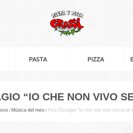
PASTA
PIZZA
GIO “IO CHE NON VIVO SE
nicio
Música del mes
Pino Donagio “Io che non vivo sensa di t