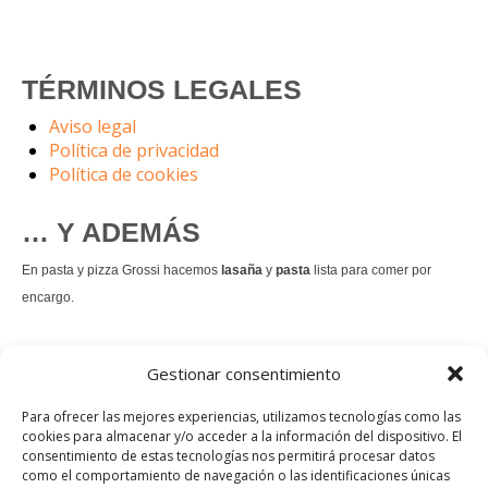
TÉRMINOS LEGALES
Aviso legal
Política de privacidad
Política de cookies
… Y ADEMÁS
En pasta y pizza Grossi hacemos
lasaña
y
pasta
lista para comer por
encargo.
También hacemos masa de
pizza integral
.
Gestionar consentimiento
Nuestro
tiramisú
es un permanente.
Para ofrecer las mejores experiencias, utilizamos tecnologías como las
cookies para almacenar y/o acceder a la información del dispositivo. El
consentimiento de estas tecnologías nos permitirá procesar datos
Pedir comida Just eat
como el comportamiento de navegación o las identificaciones únicas