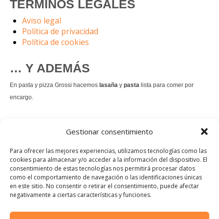
TÉRMINOS LEGALES
Aviso legal
Política de privacidad
Política de cookies
… Y ADEMÁS
En pasta y pizza Grossi hacemos
lasaña
y
pasta
lista para comer por
encargo.
También hacemos masa de
pizza integral
.
Gestionar consentimiento
Nuestro
tiramisú
es un permanente.
Para ofrecer las mejores experiencias, utilizamos tecnologías como las
cookies para almacenar y/o acceder a la información del dispositivo. El
consentimiento de estas tecnologías nos permitirá procesar datos
Pedir comida Just eat
como el comportamiento de navegación o las identificaciones únicas
en este sitio. No consentir o retirar el consentimiento, puede afectar
Instagram
Facebook
TikTok
negativamente a ciertas características y funciones.
Dirección: