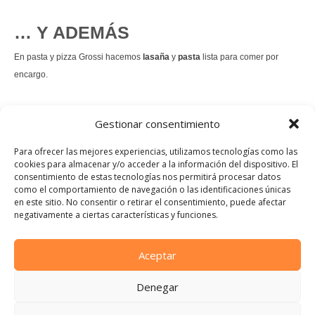
… Y ADEMÁS
En pasta y pizza Grossi hacemos
lasaña
y
pasta
lista para comer por
encargo.
También hacemos masa de
pizza integral
.
Gestionar consentimiento
Nuestro
tiramisú
es un permanente.
Para ofrecer las mejores experiencias, utilizamos tecnologías como las
cookies para almacenar y/o acceder a la información del dispositivo. El
consentimiento de estas tecnologías nos permitirá procesar datos
Pedir comida Just eat
como el comportamiento de navegación o las identificaciones únicas
en este sitio. No consentir o retirar el consentimiento, puede afectar
Instagram
Facebook
TikTok
negativamente a ciertas características y funciones.
Dirección:
Calle Manuel Allende, 12, 48010 Bilbao, Vizcaya
Aceptar
Teléfono:
Denegar
944 21 46 97
E-mail: