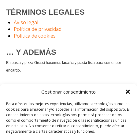
TÉRMINOS LEGALES
Aviso legal
Política de privacidad
Política de cookies
… Y ADEMÁS
En pasta y pizza Grossi hacemos
lasaña
y
pasta
lista para comer por
encargo.
También hacemos masa de
pizza integral
.
Gestionar consentimiento
Nuestro
tiramisú
es un permanente.
Para ofrecer las mejores experiencias, utilizamos tecnologías como las
cookies para almacenar y/o acceder a la información del dispositivo. El
consentimiento de estas tecnologías nos permitirá procesar datos
Pedir comida Just eat
como el comportamiento de navegación o las identificaciones únicas
en este sitio. No consentir o retirar el consentimiento, puede afectar
Instagram
Facebook
TikTok
negativamente a ciertas características y funciones.