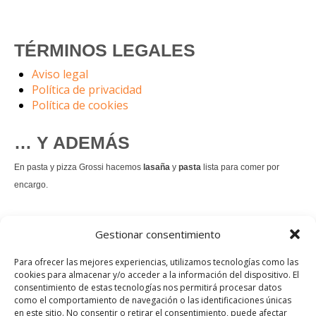
TÉRMINOS LEGALES
Aviso legal
Política de privacidad
Política de cookies
… Y ADEMÁS
En pasta y pizza Grossi hacemos
lasaña
y
pasta
lista para comer por
encargo.
También hacemos masa de
pizza integral
.
Gestionar consentimiento
Nuestro
tiramisú
es un permanente.
Para ofrecer las mejores experiencias, utilizamos tecnologías como las
cookies para almacenar y/o acceder a la información del dispositivo. El
consentimiento de estas tecnologías nos permitirá procesar datos
Pedir comida Just eat
como el comportamiento de navegación o las identificaciones únicas
en este sitio. No consentir o retirar el consentimiento, puede afectar