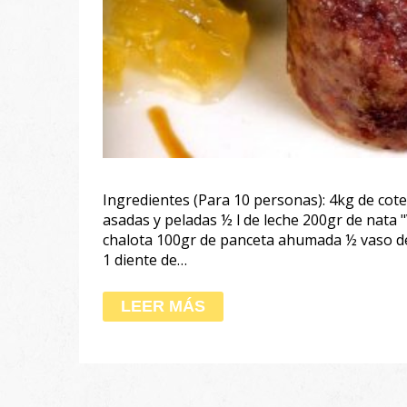
Ingredientes (Para 10 personas): 4kg de cote
asadas y peladas ½ l de leche 200gr de nata "V
chalota 100gr de panceta ahumada ½ vaso de v
1 diente de…
LEER MÁS