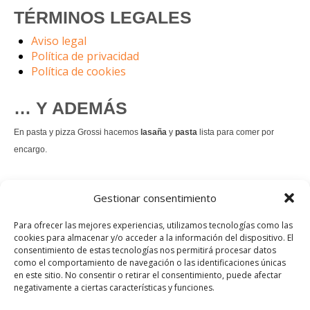
TÉRMINOS LEGALES
Aviso legal
Política de privacidad
Política de cookies
… Y ADEMÁS
En pasta y pizza Grossi hacemos
lasaña
y
pasta
lista para comer por
encargo.
También hacemos masa de
pizza integral
.
Gestionar consentimiento
Nuestro
tiramisú
es un permanente.
Para ofrecer las mejores experiencias, utilizamos tecnologías como las
cookies para almacenar y/o acceder a la información del dispositivo. El
consentimiento de estas tecnologías nos permitirá procesar datos
Pedir comida Just eat
como el comportamiento de navegación o las identificaciones únicas
en este sitio. No consentir o retirar el consentimiento, puede afectar
Instagram
Facebook
TikTok
negativamente a ciertas características y funciones.
Dirección: