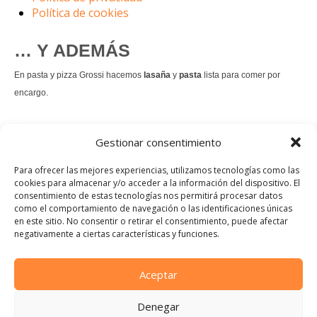
Política de cookies
… Y ADEMÁS
En pasta y pizza Grossi hacemos
lasaña
y
pasta
lista para comer por
encargo.
También hacemos masa de
pizza integral
.
Gestionar consentimiento
Nuestro
tiramisú
es un permanente.
Para ofrecer las mejores experiencias, utilizamos tecnologías como las
cookies para almacenar y/o acceder a la información del dispositivo. El
consentimiento de estas tecnologías nos permitirá procesar datos
Pedir comida Just eat
como el comportamiento de navegación o las identificaciones únicas
en este sitio. No consentir o retirar el consentimiento, puede afectar
Instagram
Facebook
TikTok
negativamente a ciertas características y funciones.
Dirección:
Calle Manuel Allende, 12, 48010 Bilbao, Vizcaya
Aceptar
Teléfono:
Denegar
944 21 46 97