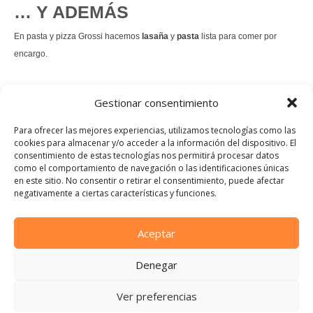
… Y ADEMÁS
En pasta y pizza Grossi hacemos
lasaña
y
pasta
lista para comer por
encargo.
También hacemos masa de
pizza integral
.
Gestionar consentimiento
Nuestro
tiramisú
es un permanente.
Para ofrecer las mejores experiencias, utilizamos tecnologías como las
cookies para almacenar y/o acceder a la información del dispositivo. El
consentimiento de estas tecnologías nos permitirá procesar datos
Pedir comida Just eat
como el comportamiento de navegación o las identificaciones únicas
en este sitio. No consentir o retirar el consentimiento, puede afectar
Instagram
Facebook
TikTok
negativamente a ciertas características y funciones.
Dirección:
Calle Manuel Allende, 12, 48010 Bilbao, Vizcaya
Aceptar
Teléfono:
Denegar
944 21 46 97
E-mail:
Ver preferencias
info@pastaypizzagrossi.com