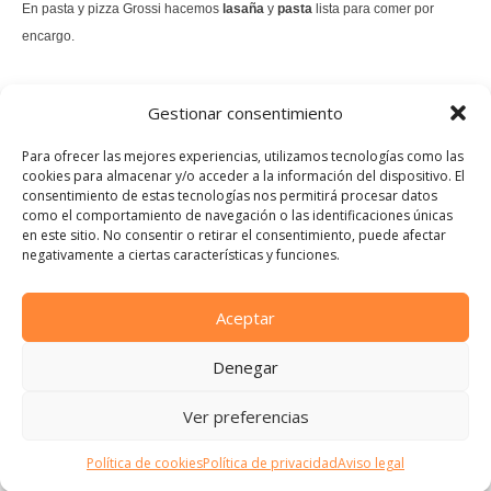
En pasta y pizza Grossi hacemos
lasaña
y
pasta
lista para comer por
encargo.
También hacemos masa de
pizza integral
.
Gestionar consentimiento
Nuestro
tiramisú
es un permanente.
Para ofrecer las mejores experiencias, utilizamos tecnologías como las
cookies para almacenar y/o acceder a la información del dispositivo. El
consentimiento de estas tecnologías nos permitirá procesar datos
Pedir comida Just eat
como el comportamiento de navegación o las identificaciones únicas
en este sitio. No consentir o retirar el consentimiento, puede afectar
Instagram
Facebook
TikTok
negativamente a ciertas características y funciones.
Dirección:
Calle Manuel Allende, 12, 48010 Bilbao, Vizcaya
Aceptar
Teléfono:
Denegar
944 21 46 97
E-mail:
Ver preferencias
info@pastaypizzagrossi.com
Política de cookies
Política de privacidad
Aviso legal