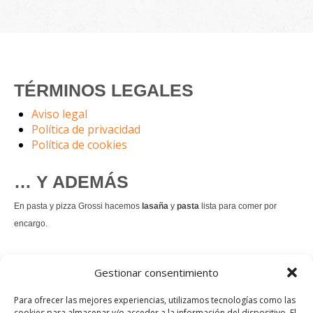
TÉRMINOS LEGALES
Aviso legal
Política de privacidad
Política de cookies
… Y ADEMÁS
En pasta y pizza Grossi hacemos
lasaña
y
pasta
lista para comer por
encargo.
También hacemos masa de
pizza integral
.
Gestionar consentimiento
Nuestro
tiramisú
es un permanente.
Para ofrecer las mejores experiencias, utilizamos tecnologías como las
cookies para almacenar y/o acceder a la información del dispositivo. El