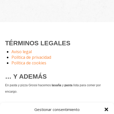
TÉRMINOS LEGALES
Aviso legal
Política de privacidad
Política de cookies
… Y ADEMÁS
En pasta y pizza Grossi hacemos
lasaña
y
pasta
lista para comer por
encargo.
También hacemos masa de
pizza integral
.
Gestionar consentimiento
Nuestro
tiramisú
es un permanente.