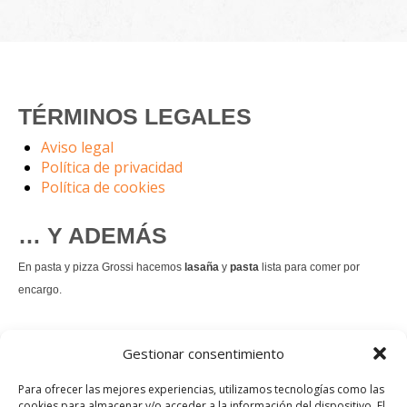
TÉRMINOS LEGALES
Aviso legal
Política de privacidad
Política de cookies
… Y ADEMÁS
En pasta y pizza Grossi hacemos
lasaña
y
pasta
lista para comer por
encargo.
También hacemos masa de
pizza integral
.
Gestionar consentimiento
Nuestro
tiramisú
es un permanente.
Para ofrecer las mejores experiencias, utilizamos tecnologías como las
cookies para almacenar y/o acceder a la información del dispositivo. El