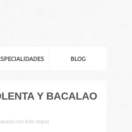
ESPECIALIDADES
BLOG
OLENTA Y BACALAO
bacalao con trufa negra)