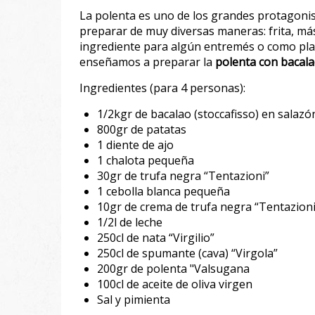
La polenta es uno de los grandes protagonist
preparar de muy diversas maneras: frita, má
ingrediente para algún entremés o como pla
enseñamos a preparar la
polenta con bacala
Ingredientes (para 4 personas):
1/2kgr de bacalao (stoccafisso) en salazó
800gr de patatas
1 diente de ajo
1 chalota pequeña
30gr de trufa negra “Tentazioni”
1 cebolla blanca pequeña
10gr de crema de trufa negra “Tentazioni
1/2l de leche
250cl de nata “Virgilio”
250cl de spumante (cava) “Virgola”
200gr de polenta "Valsugana
100cl de aceite de oliva virgen
Sal y pimienta