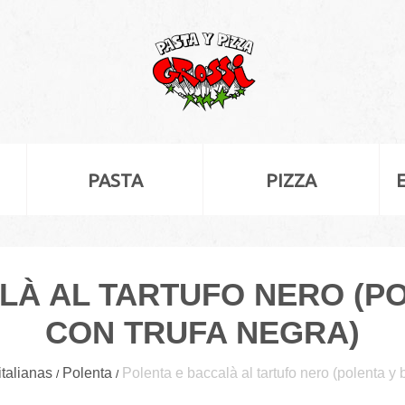
PASTA
PIZZA
LÀ AL TARTUFO NERO (P
CON TRUFA NEGRA)
talianas
Polenta
Polenta e baccalà al tartufo nero (polenta y 