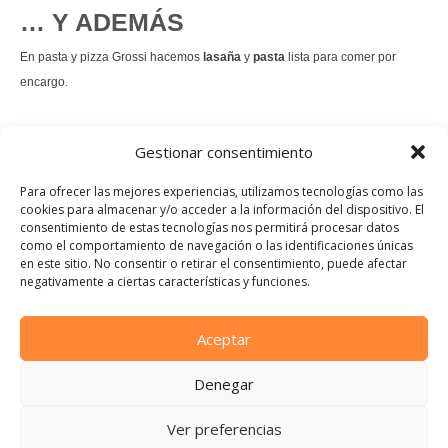
… Y ADEMÁS
En pasta y pizza Grossi hacemos
lasaña
y
pasta
lista para comer por
encargo.
También hacemos masa de
pizza integral
.
Gestionar consentimiento
Nuestro
tiramisú
es un permanente.
Para ofrecer las mejores experiencias, utilizamos tecnologías como las
cookies para almacenar y/o acceder a la información del dispositivo. El
consentimiento de estas tecnologías nos permitirá procesar datos
Pedir comida Just eat
como el comportamiento de navegación o las identificaciones únicas
en este sitio. No consentir o retirar el consentimiento, puede afectar
Instagram
Facebook
TikTok
negativamente a ciertas características y funciones.
Dirección:
Calle Manuel Allende, 12, 48010 Bilbao, Vizcaya
Aceptar
Teléfono:
Denegar
944 21 46 97
E-mail:
Ver preferencias
info@pastaypizzagrossi.com