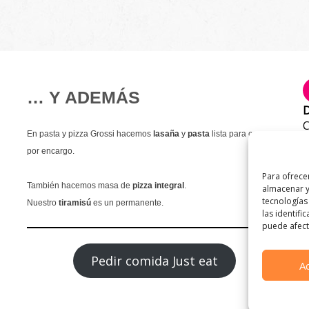
… Y ADEMÁS
D
C
En pasta y pizza Grossi hacemos
lasaña
y
pasta
lista para comer
T
por encargo.
9
Para ofrece
E
También hacemos masa de
pizza integral
.
almacenar y
i
tecnologías
Nuestro
tiramisú
es un permanente.
las identifi
puede afecta
Pedir comida Just eat
A