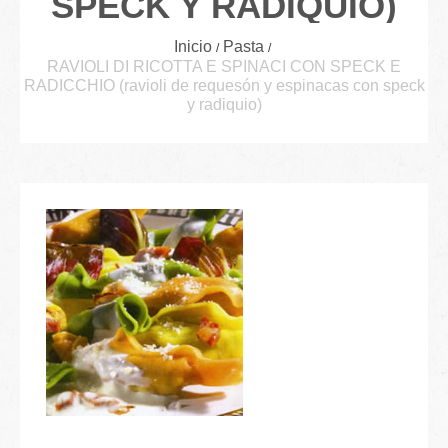
SPECK Y RADIQUIO)
Inicio
Pasta
RAVIOLI DI RICOTTA E SPINACI CON SPECK E
RADICCHIO (ravioli de requesón y espinacas con speck
y radiquio)