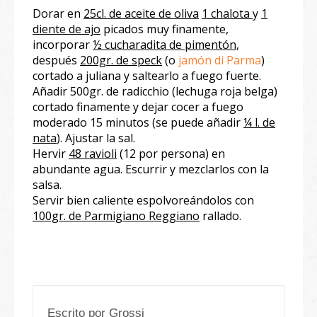
Dorar en
25cl. de aceite de oliva
1 chalota
y
1
diente de ajo
picados muy finamente,
incorporar
½ cucharadita de pimentón
,
después
200gr. de speck
(o
jamón di Parma
)
cortado a juliana y saltearlo a fuego fuerte.
Añadir 500gr. de radicchio (lechuga roja belga)
cortado finamente y dejar cocer a fuego
moderado 15 minutos (se puede añadir
¼ l. de
nata
). Ajustar la sal.
Hervir
48 ravioli
(12 por persona) en
abundante agua. Escurrir y mezclarlos con la
salsa.
Servir bien caliente espolvoreándolos con
100gr. de Parmigiano Reggiano
rallado.
Escrito por
Grossi